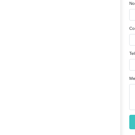
No
Co
Te
Me