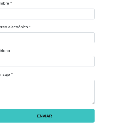
mbre
*
rreo electrónico
*
léfono
nsaje
*