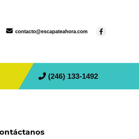
contacto@escapateahora.com
(246) 133-1492
ontáctanos